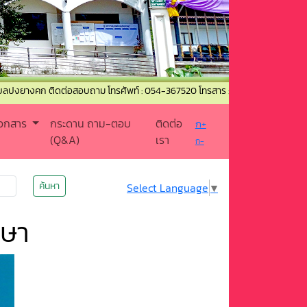
ดต่อสอบถาม โทรศัพท์ : 054-367520 โทรสาร : 054-367011 อีเมล : pongyangko
เอกสาร
กระดาน ถาม-ตอบ
ติดต่อ
ก+
(Q&A)
เรา
ก-
ค้นหา
Select Language
▼
กษา