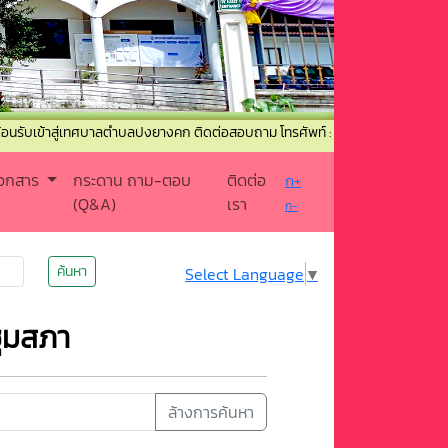
้าสู่เทศบาลตำบลปงยางคก ติดต่อสอบถาม โทรศัพท์ : 054-367520 โทรสาร : 054-3
เอกสาร
กระดาน ถาม-ตอบ
ติดต่อ
ก+
(Q&A)
เรา
ก-
ค้นหา
Select Language
▼
ชุมสภา
ล้างการค้นหา