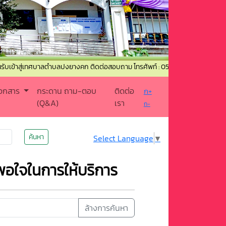
ทศบาลตำบลปงยางคก ติดต่อสอบถาม โทรศัพท์ : 054-367520 โทรสาร : 054-367011
เอกสาร
กระดาน ถาม-ตอบ
ติดต่อ
ก+
(Q&A)
เรา
ก-
ค้นหา
Select Language
▼
ใจในการให้บริการ
ล้างการค้นหา