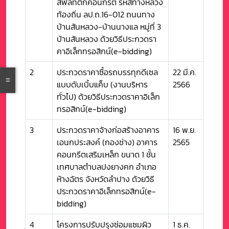
สฟัลท์ติกคอนกรีต รหัสทางหลวง
ท้องถิ่น ลป.ถ.16-012 ถนนทาง
บ้านสันหลวง-บ้านนางแล หมู่ที่ 3
บ้านสันหลวง ด้วยวิธีประกวดรา
คาอิเล็กทรอสิกน์(e-bidding)
2
ประกวดราคาซื้อรถบรรทุกดีเซล
22 มี.ค.
แบบดับเบิ้บแค็บ (งานบริหาร
2566
ทั่วไป) ด้วยวิธีประกวดราคาอิเล็ก
ทรอสิกน์(e-bidding)
3
ประกวดราคาจ้างก่อสร้างอาคาร
16 พ.ย.
เอนกประสงค์ (กองช่าง) อาคาร
2565
คอนกรีตเสริมเหล็ก ขนาด 1 ชั้น
เทศบาลตำบลปงยางคก อำเภอ
ห้างฉัตร จังหวัดลำปาง ด้วยวิธี
ประกวดราคาอิเล็กทรอสิกน์(e-
bidding)
4
โครงการปรับปรุงซ่อมแซมผิว
1 ธ.ค.