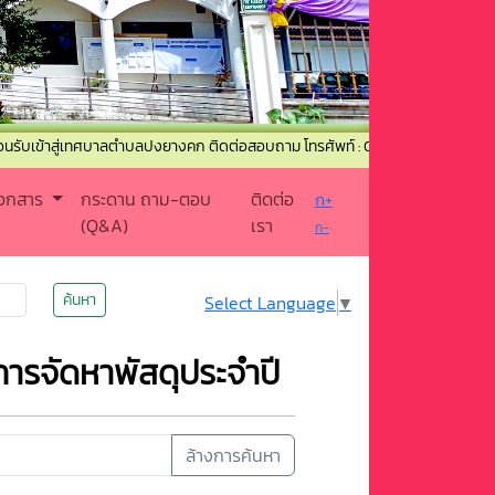
่เทศบาลตำบลปงยางคก ติดต่อสอบถาม โทรศัพท์ : 054-367520 โทรสาร : 054-3670
เอกสาร
กระดาน ถาม-ตอบ
ติดต่อ
ก+
(Q&A)
เรา
ก-
ค้นหา
Select Language
▼
การจัดหาพัสดุประจำปี
ล้างการค้นหา